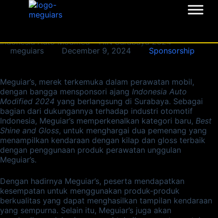
Home
»
Indonesia Auto Modified – HIN Surabaya 2024
Indonesia Auto Modified – HIN Surabaya 2024
meguiars
December 9, 2024
Sponsorship
Meguiar’s, merek terkemuka dalam perawatan mobil,
dengan bangga mensponsori ajang
Indonesia Auto
Modified 2024
yang berlangsung di Surabaya. Sebagai
bagian dari dukungannya terhadap industri otomotif
Indonesia, Meguiar’s memperkenalkan kategori baru,
Best
Shine and Gloss
, untuk menghargai dua pemenang yang
menampilkan kendaraan dengan kilap dan gloss terbaik
dengan penggunaan produk perawatan unggulan
Meguiar’s.
Dengan hadirnya Meguiar’s, peserta mendapatkan
kesempatan untuk menggunakan produk-produk
berkualitas yang dapat menghasilkan tampilan kendaraan
yang sempurna. Selain itu, Meguiar’s juga akan